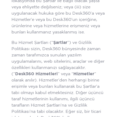
lokasyonda bu Şartlar ile bağlı olacak yaşta
veya ehliyette değilseniz; veya (iii) size
uygulanacak hukuka göre bu Desk360’a veya
Hizmetler’e veya bu Desk360’un içeriğine,
ürünlerine veya hizmetlerine erişmeniz veya
bunları kullanmanız yasaklanmış ise.
Bu Hizmet Şartları (“
Şartlar
”) ve Gizlilik
Politikası sizin, Desk360 bünyesinde zaman
zaman tarafımızca sunulan yazılım
uygulamalarını, web sitelerini, araçlar ve diğer
özellikleri kullanmanızı sağlayacaktır.
(”
Desk360 Hizmetleri
” veya “
Hizmetler
”
olarak anılır). Hizmetler’den herhangi birine
erişimle veya bunları kullanarak bu Şartlar’a
tabi olmayı kabul etmektesiniz. Diğer üçüncü
taraf hizmetlerinin kullanımı, ilgili üçüncü
tarafların Hizmet Şartları’na ve Gizlilik
Politikası’na tabi olacaktır. Eğer siz, bir ticari