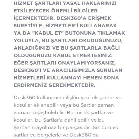
HİZMET ŞARTLARI YASAL HAKLARINIZI
ETKİLEYECEK ÖNEMLİ BİLGİLER
İÇERMEKTEDİR. DESK360’A ERİŞMEK
SURETİYLE, HİZMETLER’İ KULLANARAK
YA DA "KABUL ET" BUTONUNA TIKLAMAK
YOLUYLA, BU ŞARTLARI OKUDUĞUNUZU,
ANLADIĞINIZI VE BU ŞARTLARLA BAĞLI
OLDUĞUNUZU KABUL ETMEKTESİNİZ.
EĞER ŞARTLARI ONAYLAMIYORSANIZ,
DESK360’I VE ARACILIĞIMIZLA SUNULAN
HİZMETLERİ KULLANMAYI HEMEN SONA
ERDİRMENİZ GEREKMEKTEDİR.
Desk360 kullanımına ilişkin yeni ek şartlar ve
koşullar eklenebilir veya bu Şartlar zaman
zaman değiştirilebilir. Bu tür ek şartlar ve
koşullar, bu Şartlar'a dahil edilir ve bu
Şartlar’ın ayrılmaz bir parçasıdır. Siz tüm ek
şartlar ve belgelerle ve Desk360’da